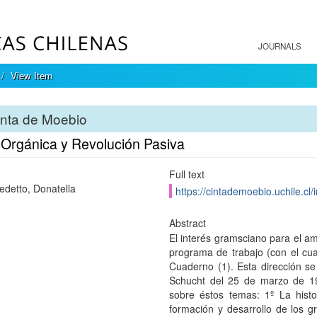
JOURNALS
View Item
inta de Moebio
s Orgánica y Revolución Pasiva
Full text
edetto, Donatella
https://cintademoebio.uchile.cl
Abstract
El interés gramsciano para el a
programa de trabajo (con el cua
Cuaderno (1). Esta dirección se
Schucht del 25 de marzo de 19
sobre éstos temas: 1º La histor
formación y desarrollo de los gr