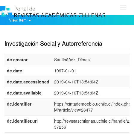
Toggl
navig
View Item
Show simple item record
Investigación Social y Autorreferencia
dc.creator
Santibáñez, Dimas
dc.date
1997-01-01
dc.date.accessioned
2019-04-16T13:54:04Z
dc.date.available
2019-04-16T13:54:04Z
dc.identifier
https://cintademoebio.uchile.cl/index.php
M/article/view/26477
dc.identifier.uri
http://revistaschilenas.uchile.cl/handle/225
37256