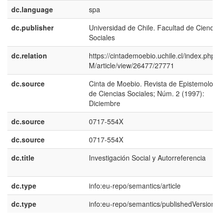
dc.language
spa
dc.publisher
Universidad de Chile. Facultad de Ciencia
Sociales
dc.relation
https://cintademoebio.uchile.cl/index.php
M/article/view/26477/27771
dc.source
Cinta de Moebio. Revista de Epistemologí
de Ciencias Sociales; Núm. 2 (1997):
Diciembre
dc.source
0717-554X
dc.source
0717-554X
dc.title
Investigación Social y Autorreferencia
dc.type
info:eu-repo/semantics/article
dc.type
info:eu-repo/semantics/publishedVersion