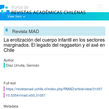
Toggl
navig
View Item
Revista MAD
La erotización del cuerpo infantil en los sectores
marginados. El legado del reggaeton y el axé en
Chile
Author
Díaz Urrutia, Germán
Full text
https://revistamad.uchile.cl/index.php/RMAD/article/view/31057
10.5354/rmad.v0i3.31057
Metadata