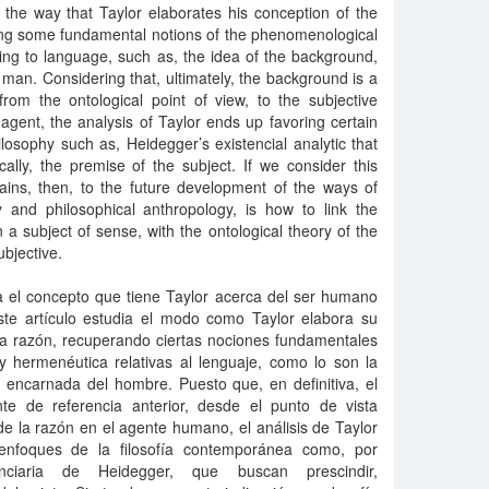
r, the way that Taylor elaborates his conception of the
ring some fundamental notions of the phenomenological
ting to language, such as, the idea of the background,
 man. Considering that, ultimately, the background is a
from the ontological point of view, to the subjective
gent, the analysis of Taylor ends up favoring certain
osophy such as, Heidegger’s existencial analytic that
ally, the premise of the subject. If we consider this
mains, then, to the future development of the ways of
 and philosophical anthropology, is how to link the
 a subject of sense, with the ontological theory of the
bjective.
el concepto que tiene Taylor acerca del ser humano
ste artículo estudia el modo como Taylor elabora su
la razón, recuperando ciertas nociones fundamentales
y hermenéutica relativas al lenguaje, como lo son la
n encarnada del hombre. Puesto que, en definitiva, el
nte de referencia anterior, desde el punto de vista
 de la razón en el agente humano, el análisis de Taylor
 enfoques de la filosofía contemporánea como, por
enciaria de Heidegger, que buscan prescindir,