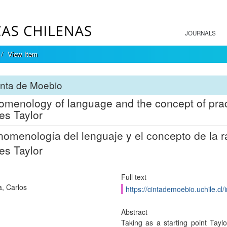
JOURNALS
View Item
inta de Moebio
menology of language and the concept of pract
es Taylor
nomenología del lenguaje y el concepto de la 
es Taylor
Full text
, Carlos
https://cintademoebio.uchile.cl
Abstract
Taking as a starting point Tay