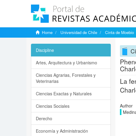
Home
Universidad de Chile
Cinta de Moebio
C
Discipline
Pheno
Artes, Arquitectura y Urbanismo
Charl
Ciencias Agrarias, Forestales y
La fe
Veterinarias
Charl
Ciencias Exactas y Naturales
Author
Ciencias Sociales
Medina
Derecho
Economía y Administración