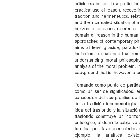
article examines, in a particula
practical use of reason, recove
tradition and hermeneutics, rela
and the incarnated situation of a
horizon of previous reference, 
domain of reason in the human a
approaches of contemporary phil
aims at leaving aside, paradoxic
indication, a challenge that re
understanding moral philosophy
analysis of the moral problem, in
background that is, however, a-su
Tomando como punto de partida 
como un ser de significados, e
concepción del uso práctico de 
de la tradición fenomenológica 
idea del trasfondo y la situació
trasfondo constituye un horizo
ontológico, al dominio subjetivo
termina por favorecer ciertos
ejemplo, la analítica exist