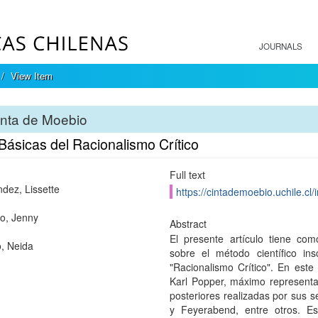
JOURNALS
View Item
inta de Moebio
Básicas del Racionalismo Crítico
Full text
dez, Lissette
https://cintademoebio.uchile.cl
o, Jenny
Abstract
El presente artículo tiene co
, Neida
sobre el método científico in
"Racionalismo Crítico". En este
Karl Popper, máximo representa
posteriores realizadas por sus 
y Feyerabend, entre otros. Es