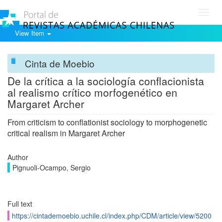
Toggl
navig
View Item
Cinta de Moebio
De la crítica a la sociología conflacionista
al realismo crítico morfogenético en
Margaret Archer
From criticism to conflationist sociology to morphogenetic
critical realism in Margaret Archer
Author
Pignuoli-Ocampo, Sergio
Full text
https://cintademoebio.uchile.cl/index.php/CDM/article/view/5200