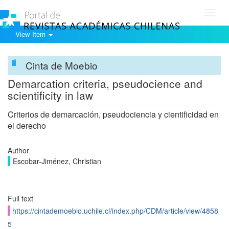
Toggl
navig
View Item
Cinta de Moebio
Demarcation criteria, pseudocience and
scientificity in law
Criterios de demarcación, pseudociencia y cientificidad en
el derecho
Author
Escobar-Jiménez, Christian
Full text
https://cintademoebio.uchile.cl/index.php/CDM/article/view/4858
5