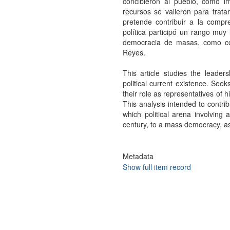
concibieron al pueblo, cómo i
recursos se valieron para trata
pretende contribuir a la comp
política participó un rango muy 
democracia de masas, como co
Reyes.
This article studies the leaders
political current existence. Se
their role as representatives of hi
This analysis intended to contri
which political arena involving 
century, to a mass democracy, as
Metadata
Show full item record