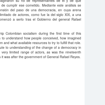
maginaron su rol de representantes de él y de qué
r de cumplir ese cometido. Mediante este análisis se
rensión del paso de una democracia, en cuya arena
limitado de actores, como fue la del siglo XIX, a una
menzó a serlo tras el Gobierno del general Rafael
hip Colombian socialism during the first time of this
eks to understand how people conceived, how imagined
m and what available resources to try to fulfill that role.
bute to understanding of the change of a democracy in
a very limited range of actors, as was the nineteenth
 it was after the government of General Rafael Reyes.