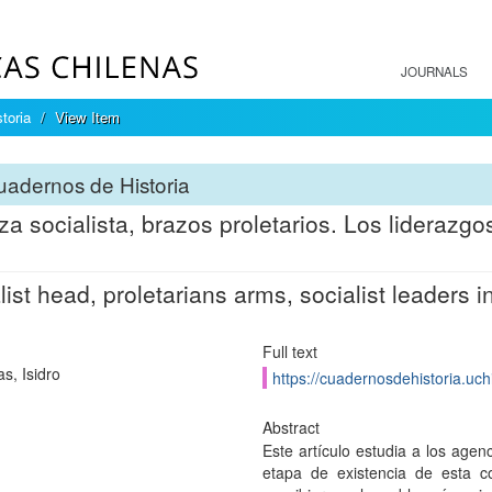
JOURNALS
toria
View Item
adernos de Historia
a socialista, brazos proletarios. Los liderazgo
list head, proletarians arms, socialist leaders
Full text
s, Isidro
https://cuadernosdehistoria.uch
Abstract
Este artículo estudia a los agen
etapa de existencia de esta c