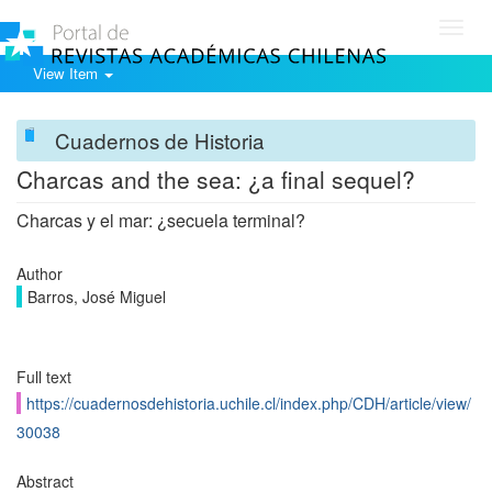
Toggl
navig
View Item
Cuadernos de Historia
Charcas and the sea: ¿a final sequel?
Charcas y el mar: ¿secuela terminal?
Author
Barros, José Miguel
Full text
https://cuadernosdehistoria.uchile.cl/index.php/CDH/article/view/
30038
Abstract