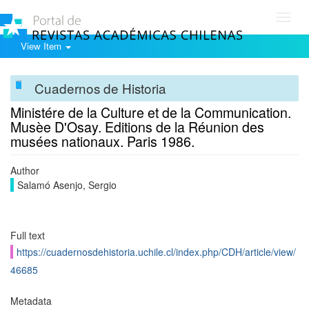
Toggl
navig
View Item
Cuadernos de Historia
Ministére de la Culture et de la Communication.
Musèe D'Osay. Editions de la Réunion des
musées nationaux. Paris 1986.
Author
Salamó Asenjo, Sergio
Full text
https://cuadernosdehistoria.uchile.cl/index.php/CDH/article/view/
46685
Metadata