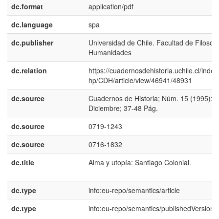
dc.format
application/pdf
dc.language
spa
dc.publisher
Universidad de Chile. Facultad de Filosofí
Humanidades
dc.relation
https://cuadernosdehistoria.uchile.cl/index
hp/CDH/article/view/46941/48931
dc.source
Cuadernos de Historia; Núm. 15 (1995):
Diciembre; 37-48 Pág.
dc.source
0719-1243
dc.source
0716-1832
dc.title
Alma y utopía: Santiago Colonial.
dc.type
info:eu-repo/semantics/article
dc.type
info:eu-repo/semantics/publishedVersion