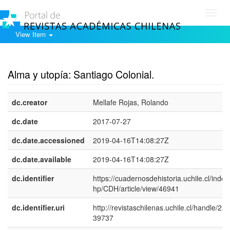
Toggl
navig
View Item
Show simple item record
Alma y utopía: Santiago Colonial.
dc.creator
Mellafe Rojas, Rolando
dc.date
2017-07-27
dc.date.accessioned
2019-04-16T14:08:27Z
dc.date.available
2019-04-16T14:08:27Z
dc.identifier
https://cuadernosdehistoria.uchile.cl/index
hp/CDH/article/view/46941
dc.identifier.uri
http://revistaschilenas.uchile.cl/handle/225
39737