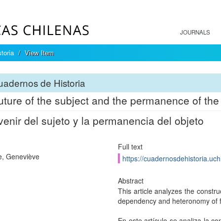
JOURNALS
toria
View Item
adernos de Historia
uture of the subject and the permanence of the
venir del sujeto y la permanencia del objeto
Full text
e, Geneviève
https://cuadernosdehistoria.uch
Abstract
This article analyzes the constru
dependency and heteronomy of fe
En este artículo se analiza la c