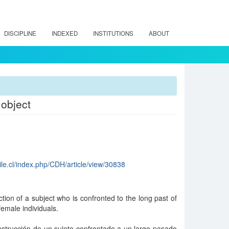
DISCIPLINE
INDEXED
INSTITUTIONS
ABOUT
 object
ile.cl/index.php/CDH/article/view/30838
ction of a subject who is confronted to the long past of
male individuals.
onstrucción de un sujeto confrontado a un largo pasado