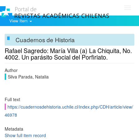
Toggl
navig
View Item
Cuadernos de Historia
Rafael Sagredo: María Villa (a) La Chiquita, No.
4002. Un parásito Social del Porfiriato.
Author
Silva Parada, Natalia
Full text
https://cuadernosdehistoria.uchile.cl/index.php/CDH/article/view/
46978
Metadata
Show full item record