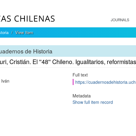
JOURNALS
toria
View Item
adernos de Historia
i, Cristián. El ''48'' Chileno. Igualitarios, reformis
Full text
 Iván
https://cuadernosdehistoria.uch
Metadata
Show full item record