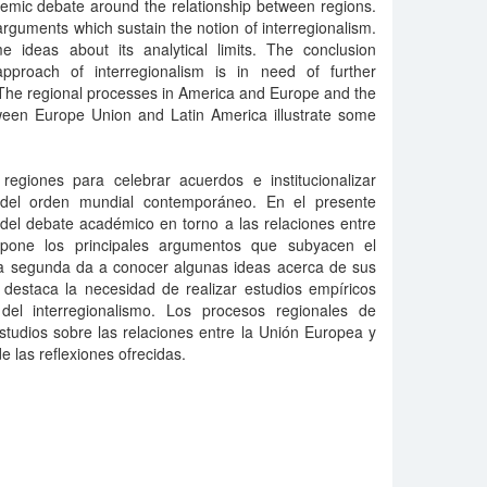
emic debate around the relationship between regions.
arguments which sustain the notion of interregionalism.
ideas about its analytical limits. The conclusion
 approach of interregionalism is in need of further
 The regional processes in America and Europe and the
tween Europe Union and Latin America illustrate some
regiones para celebrar acuerdos e institucionalizar
 del orden mundial contemporáneo. En el presente
del debate académico en torno a las relaciones entre
xpone los principales argumentos que subyacen el
 la segunda da a conocer algunas ideas acerca de sus
n destaca la necesidad de realizar estudios empíricos
del interregionalismo. Los procesos regionales de
studios sobre las relaciones entre la Unión Europea y
e las reflexiones ofrecidas.