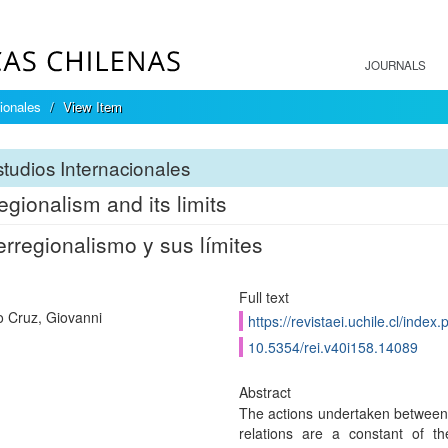
JOURNALS
ionales
View Item
tudios Internacionales
regionalism and its limits
terregionalismo y sus límites
Full text
 Cruz, Giovanni
https://revistaei.uchile.cl/index
10.5354/rei.v40i158.14089
Abstract
The actions undertaken between r
relations are a constant of th