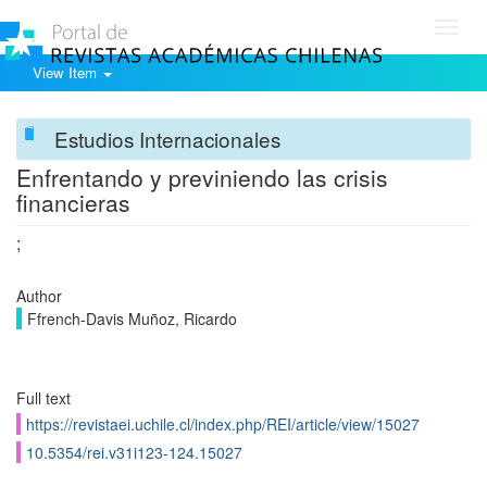
Toggl
navig
View Item
Estudios Internacionales
Enfrentando y previniendo las crisis
financieras
;
Author
Ffrench-Davis Muñoz, Ricardo
Full text
https://revistaei.uchile.cl/index.php/REI/article/view/15027
10.5354/rei.v31i123-124.15027