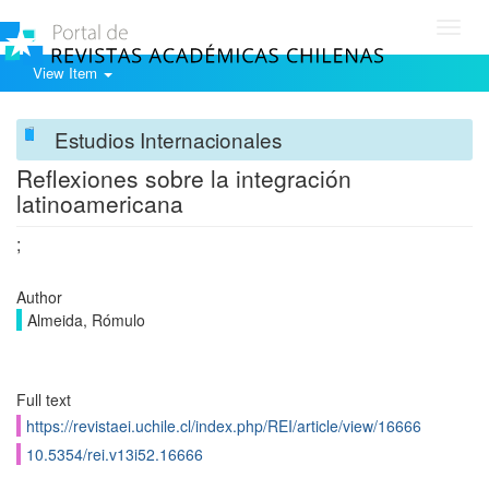
Toggl
navig
View Item
Estudios Internacionales
Reflexiones sobre la integración
latinoamericana
;
Author
Almeida, Rómulo
Full text
https://revistaei.uchile.cl/index.php/REI/article/view/16666
10.5354/rei.v13i52.16666