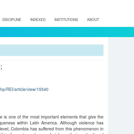
DISCIPLINE
INDEXED
INSTITUTIONS
ABOUT
;
.php/REI/article/view/15540
nce is one of the most important elements that give the
iqueness within Latin America. Although violence has
 level, Colombia has suffered from this phenomenon in