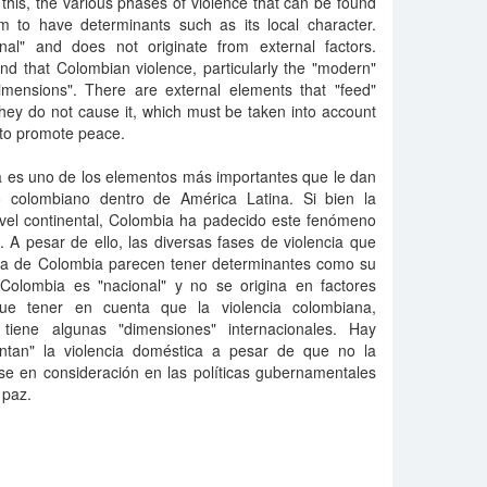
his, the various phases of violence that can be found
m to have determinants such as its local character.
nal" and does not originate from external factors.
nd that Colombian violence, particularly the "modern"
imensions". There are external elements that "feed"
hey do not cause it, which must be taken into account
 to promote peace.
cia es uno de los elementos más importantes que le dan
co colombiano dentro de América Latina. Si bien la
nivel continental, Colombia ha padecido este fenómeno
A pesar de ello, las diversas fases de violencia que
ria de Colombia parecen tener determinantes como su
n Colombia es "nacional" y no se origina en factores
ue tener en cuenta que la violencia colombiana,
 tiene algunas "dimensiones" internacionales. Hay
ntan" la violencia doméstica a pesar de que no la
se en consideración en las políticas gubernamentales
 paz.