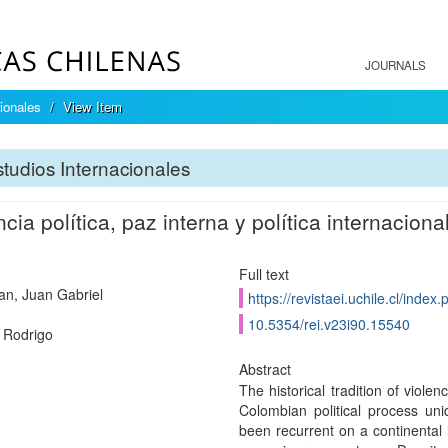
JOURNALS
ionales
View Item
tudios Internacionales
ncia política, paz interna y política internacional
Full text
ian, Juan Gabriel
https://revistaei.uchile.cl/index
10.5354/rei.v23i90.15540
 Rodrigo
Abstract
The historical tradition of viole
Colombian political process un
been recurrent on a continental