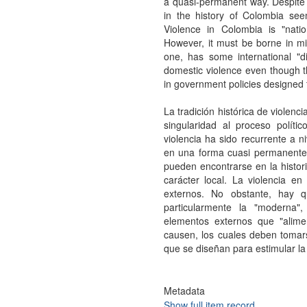
a quasi-permanent way. Despite t
in the history of Colombia see
Violence in Colombia is "natio
However, it must be borne in mi
one, has some international "d
domestic violence even though t
in government policies designed
La tradición histórica de violen
singularidad al proceso políti
violencia ha sido recurrente a 
en una forma cuasi permanente. 
pueden encontrarse en la histo
carácter local. La violencia e
externos. No obstante, hay q
particularmente la "moderna",
elementos externos que "alime
causen, los cuales deben tomar
que se diseñan para estimular la
Metadata
Show full item record