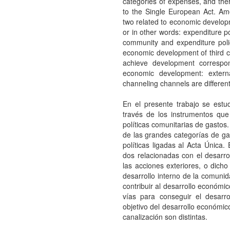
categories of expenses, and ther
to the Single European Act. Am
two related to economic developm
or in other words: expenditure p
community and expenditure polic
economic development of third 
achieve development correspon
economic development: externa
channeling channels are different
En el presente trabajo se estu
través de los instrumentos que
políticas comunitarias de gastos
de las grandes categorías de gas
políticas ligadas al Acta Única.
dos relacionadas con el desarro
las acciones exteriores, o dicho
desarrollo interno de la comunida
contribuir al desarrollo económi
vías para conseguir el desarro
objetivo del desarrollo económico
canalización son distintas.