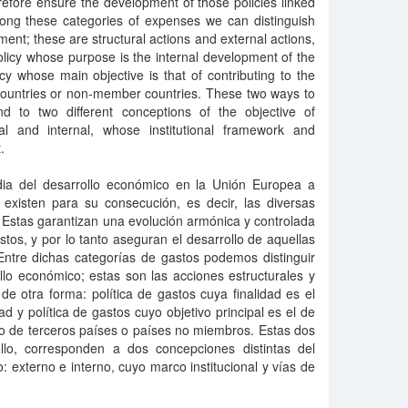
efore ensure the development of those policies linked
ong these categories of expenses we can distinguish
ent; these are structural actions and external actions,
olicy whose purpose is the internal development of the
y whose main objective is that of contributing to the
countries or non-member countries. These two ways to
d to two different conceptions of the objective of
l and internal, whose institutional framework and
.
dia del desarrollo económico en la Unión Europea a
 existen para su consecución, es decir, las diversas
. Estas garantizan una evolución armónica y controlada
tos, y por lo tanto aseguran el desarrollo de aquellas
 Entre dichas categorías de gastos podemos distinguir
llo económico; estas son las acciones estructurales y
 de otra forma: política de gastos cuya finalidad es el
d y política de gastos cuyo objetivo principal es el de
co de terceros países o países no miembros. Estas dos
llo, corresponden a dos concepciones distintas del
: externo e interno, cuyo marco institucional y vías de