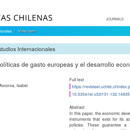
JOURNALS
ionales
View Item
tudios Internacionales
olíticas de gasto europeas y el desarrollo eco
Full text
ocoroa, Isabel
https://revistaei.uchile.cl/index
10.5354/rei.v33i131-132.14935
Abstract
In this paper, the economic dev
instruments that exist for its 
policies. These guarantee a 