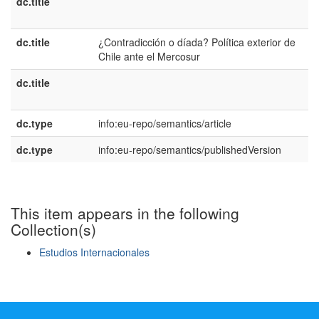
dc.title
e
U
dc.title
¿Contradicción o díada? Política exterior de
e
Chile ante el Mercosur
E
dc.title
p
B
dc.type
info:eu-repo/semantics/article
dc.type
info:eu-repo/semantics/publishedVersion
This item appears in the following
Collection(s)
Estudios Internacionales
Show simple item record