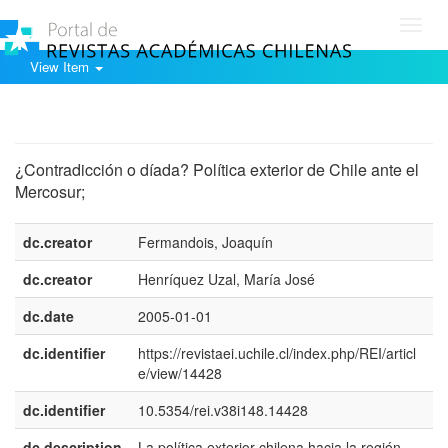
Toggl
navig
View Item
Show simple item record
¿Contradicción o díada? Política exterior de Chile ante el
Mercosur;
dc.creator
Fermandois, Joaquín
dc.creator
Henríquez Uzal, María José
dc.date
2005-01-01
dc.identifier
https://revistaei.uchile.cl/index.php/REI/articl
e/view/14428
dc.identifier
10.5354/rei.v38i148.14428
dc.description
La política exterior chilena hacia la región
e