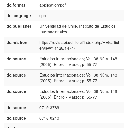
dc.format
application/pdf
dc.language
spa
dc.publisher
Universidad de Chile. Instituto de Estudios
e
Internacionales
E
dc.relation
https://revistaei.uchile.cl/index.php/REI/articl
e/view/14428/14744
dc.source
Estudios Internacionales; Vol. 38 Núm. 148
e
(2005): Enero - Marzo; p. 55-77
E
dc.source
Estudios Internacionales; Vol. 38 Núm. 148
e
(2005): Enero - Marzo; p. 55-77
U
dc.source
Estudios Internacionales; Vol. 38 Núm. 148
p
(2005): Enero - Marzo; p. 55-77
B
dc.source
0719-3769
dc.source
0716-0240