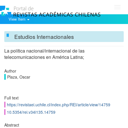
Toggl
navig
View Item
Estudios Internacionales
La política nacional/internacional de las
telecomunicaciones en América Latina;
Author
Plaza, Oscar
Full text
https://revistaei.uchile.cl/index.php/REI/article/view/14759
10.5354/rei.v34i135.14759
Abstract