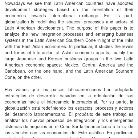
Nowadays we see that Latin American countries have adopted
development strategies based on the orientation of their
economies towards international exchange. For its part,
globalization is redefining the spaces, processes and actors of
Latin American development. The purpose of this paper is to
analyze the new integration processes and emerging business
systems in the Latin American Southern Cone in light of the links
with the East Asian economies. In particular, it studies the levels
and forms of interaction of Asian economic agents, mainly the
large Japanese and Korean business groups in the two Latin
American economic spaces: Mexico, Central America and the
Caribbean, on the one hand, and the Latin American Southern
Cone, on the other.
Hoy vemos que los países latinoamericanos han adoptado
estrategias de desarrollo basadas en la orientación de sus
economías hacia el intercambio internacional. Por su parte, la
globalización está redefiniendo los espacios, procesos y actores
del desarrollo latinoamericano. EI propósito de este trabajo es
analizar los nuevos procesos de integración y los emergentes
sistemas de negocios en el Cono Sur latinoamericano a la luz de
los vínculos con las economías del Este asiático. En particular,