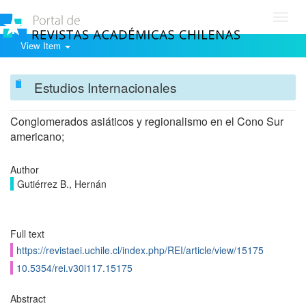
Toggl
navig
View Item
Estudios Internacionales
Conglomerados asiáticos y regionalismo en el Cono Sur
americano;
Author
Gutiérrez B., Hernán
Full text
https://revistaei.uchile.cl/index.php/REI/article/view/15175
10.5354/rei.v30i117.15175
Abstract