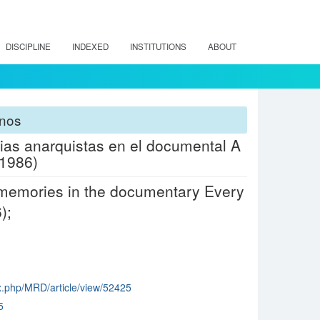
DISCIPLINE
INDEXED
INSTITUTIONS
ABOUT
anos
ias anarquistas en el documental A
 1986)
t memories in the documentary Every
);
dex.php/MRD/article/view/52425
5