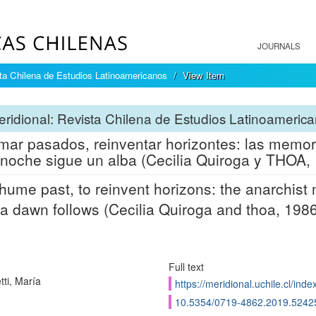
JOURNALS
sta Chilena de Estudios Latinoamericanos
View Item
ridional: Revista Chilena de Estudios Latinoameric
ar pasados, reinventar horizontes: las memor
noche sigue un alba (Cecilia Quiroga y THOA,
hume past, to reinvent horizons: the anarchis
 a dawn follows (Cecilia Quiroga and thoa, 1986
Full text
tti, María
https://meridional.uchile.cl/in
10.5354/0719-4862.2019.5242