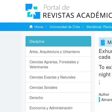
Home
Universidad de Chile
Meridional: Revi
Me
Discipline
Exhum
Artes, Arquitectura y Urbanismo
cada 
Ciencias Agrarias, Forestales y
To ex
Veterinarias
night
Ciencias Exactas y Naturales
;
Ciencias Sociales
Author
Derecho
Aimare
Economía y Administración