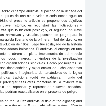
s sobre el campo audiovisual paceño de la década del
mpírico de análisis el video A cada noche sigue un
1986), el presente artículo se propone dos objetivos
n clave histórica, es reconstruir las motivaciones y
ivas que lo hicieron posible; y, el segundo, en clave
gias narrativas y visuales puestas en juego para la
arquista libertario de la primera mitad del siglo xx en
 Revolución de 1952, luego fue soslayado de la historia
 trabajadoras bolivianos. El audiovisual emerge en una
imiento obrero en plena implementación del modelo
e los nodos mineros, nutriéndose de la investigación
 con organizaciones sindicales. Hecho por mujeres, se
onios desatendidos y experiencias de lucha dispersas
 políticos e imaginarios, demarcándolos de la lógica
indical tradicional (cob) y/o patriarcal (mundo del
 privilegiar esas otras memorias de la revuelta y la
acia de repensar y representar “nuevos pasados”
lidad podrían reactualizarse en el presente de peligro
es on the La Paz audiovisual field of the eighties; and
nalysis the video Every night follows a dawn (Cecilia