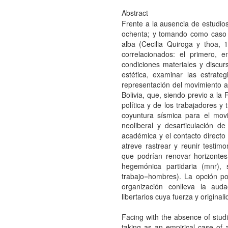
Abstract
Frente a la ausencia de estudio
ochenta; y tomando como caso e
alba (Cecilia Quiroga y thoa, 
correlacionados: el primero, e
condiciones materiales y discurs
estética, examinar las estrate
representación del movimiento an
Bolivia, que, siendo previo a la
política y de los trabajadores y
coyuntura sísmica para el mov
neoliberal y desarticulación d
académica y el contacto directo
atreve rastrear y reunir testim
que podrían renovar horizontes
hegemónica partidaria (mnr), s
trabajo=hombres). La opción por
organización conlleva la aud
libertarios cuya fuerza y origina
Facing with the absence of studi
taking as an empirical case of a