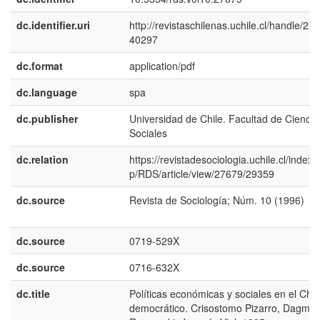
dc.identifier.uri
http://revistaschilenas.uchile.cl/handle/225
40297
dc.format
application/pdf
dc.language
spa
dc.publisher
Universidad de Chile. Facultad de Ciencia
Sociales
dc.relation
https://revistadesociologia.uchile.cl/index.
p/RDS/article/view/27679/29359
dc.source
Revista de Sociología; Núm. 10 (1996)
dc.source
0719-529X
dc.source
0716-632X
dc.title
Políticas económicas y sociales en el Chil
democrático. Crisostomo Pizarro, Dagmar