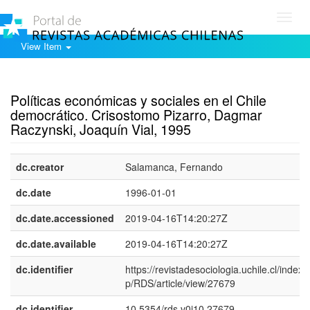
Toggl
navig
View Item
Show simple item record
Políticas económicas y sociales en el Chile
democrático. Crisostomo Pizarro, Dagmar
Raczynski, Joaquín Vial, 1995
dc.creator
Salamanca, Fernando
dc.date
1996-01-01
dc.date.accessioned
2019-04-16T14:20:27Z
dc.date.available
2019-04-16T14:20:27Z
dc.identifier
https://revistadesociologia.uchile.cl/index.
p/RDS/article/view/27679
dc.identifier
10.5354/rds.v0i10.27679