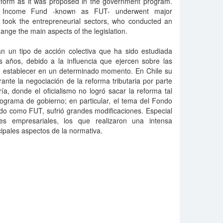
reform as it was proposed in the government program.
e Income Fund -known as FUT- underwent major
e took the entrepreneurial sectors, who conducted an
ange the main aspects of the legislation.
n un tipo de acción colectiva que ha sido estudiada
s años, debido a la influencia que ejercen sobre las
an establecer en un determinado momento. En Chile su
nte la negociación de la reforma tributaria por parte
a, donde el oficialismo no logró sacar la reforma tal
ograma de gobierno; en particular, el tema del Fondo
ido como FUT, sufrió grandes modificaciones. Especial
res empresariales, los que realizaron una intensa
ipales aspectos de la normativa.