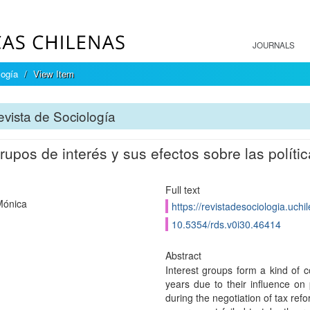
JOURNALS
logía
View Item
vista de Sociología
rupos de interés y sus efectos sobre las políti
Full text
Mónica
https://revistadesociologia.uchi
10.5354/rds.v0i30.46414
Abstract
Interest groups form a kind of c
years due to their influence on 
during the negotiation of tax ref