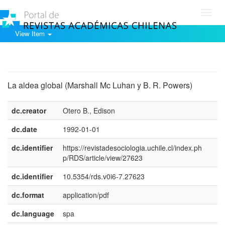
Toggl
navig
View Item
Show simple item record
La aldea global (Marshall Mc Luhan y B. R. Powers)
dc.creator
Otero B., Edison
dc.date
1992-01-01
dc.identifier
https://revistadesociologia.uchile.cl/index.ph
p/RDS/article/view/27623
dc.identifier
10.5354/rds.v0i6-7.27623
dc.format
application/pdf
dc.language
spa