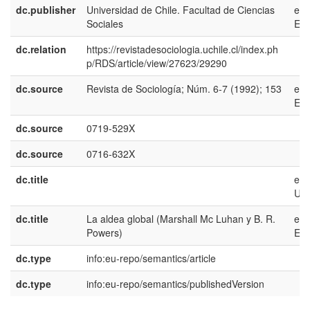
dc.publisher
Universidad de Chile. Facultad de Ciencias
es-
Sociales
ES
dc.relation
https://revistadesociologia.uchile.cl/index.ph
p/RDS/article/view/27623/29290
dc.source
Revista de Sociología; Núm. 6-7 (1992); 153
es-
ES
dc.source
0719-529X
dc.source
0716-632X
dc.title
en-
US
dc.title
La aldea global (Marshall Mc Luhan y B. R.
es-
Powers)
ES
dc.type
info:eu-repo/semantics/article
dc.type
info:eu-repo/semantics/publishedVersion