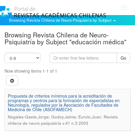
Toggl
navig
Browsing Revista Chilena de Neuro-Psiquiatría by Subject
Browsing Revista Chilena de Neuro-
Psiquiatría by Subject "educación médica"
Go
Now showing items 1-1 of 1
Propuesta de criterios mínimos para la acreditación de
programas y centros para la formación de especialistas en
Neurología, regulados por la Asociación de Facultades de
Medicina de Chile (ASOFAMECH)
.
Nogales-Gaete,Jorge; Godoy,Jaime; Eurolo,Juan
Revista
chilena de neuro-psiquiatría v.41 n.3 2003