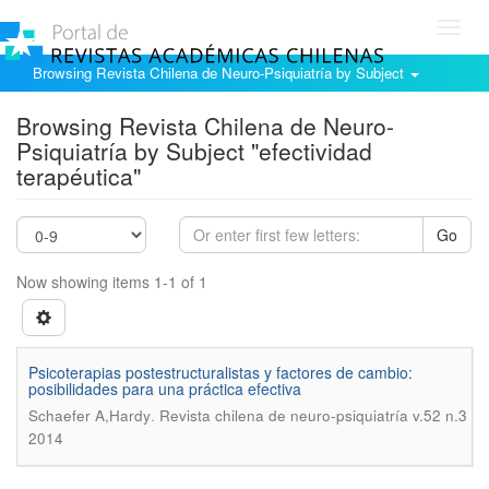
Toggl
navig
Browsing Revista Chilena de Neuro-Psiquiatría by Subject
Browsing Revista Chilena de Neuro-
Psiquiatría by Subject "efectividad
terapéutica"
Go
Now showing items 1-1 of 1
Psicoterapias postestructuralistas y factores de cambio:
posibilidades para una práctica efectiva
.
Schaefer A,Hardy
Revista chilena de neuro-psiquiatría v.52 n.3
2014