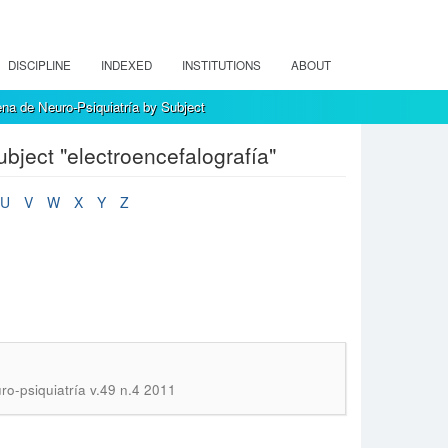
DISCIPLINE
INDEXED
INSTITUTIONS
ABOUT
na de Neuro-Psiquiatría by Subject
bject "electroencefalografía"
U
V
W
X
Y
Z
ro-psiquiatría v.49 n.4 2011