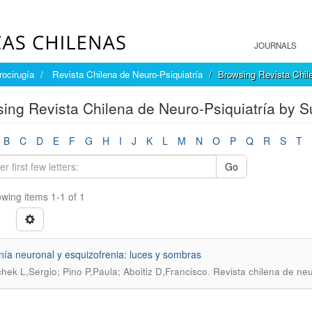
JOURNALS
rocirugía
Revista Chilena de Neuro-Psiquiatría
Browsing Revista Chile
ing Revista Chilena de Neuro-Psiquiatría by Su
B
C
D
E
F
G
H
I
J
K
L
M
N
O
P
Q
R
S
T
Go
wing items 1-1 of 1
nía neuronal y esquizofrenia: luces y sombras
.
schek L,Sergio; Pino P,Paula; Aboitiz D,Francisco
Revista chilena de neu