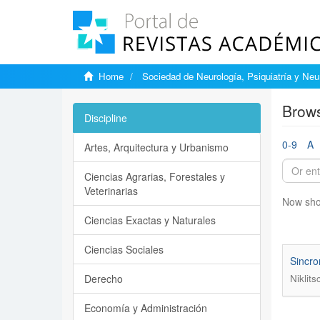
Home
Sociedad de Neurología, Psiquiatría y Neu
Brows
Discipline
0-9
A
Artes, Arquitectura y Urbanismo
Ciencias Agrarias, Forestales y
Veterinarias
Now sho
Ciencias Exactas y Naturales
Ciencias Sociales
Sincro
Derecho
Niklit
Economía y Administración