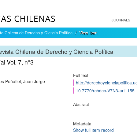
JOURNALS
ta Chilena de Derecho y Ciencia Política
View Item
vista Chilena de Derecho y Ciencia Política
ial Vol. 7, n°3
Full text
s Peñafiel, Juan Jorge
http://derechoycienciapolitica.
10.7770/rchdcp-V7N3-art1155
Abstract
Metadata
Show full item record