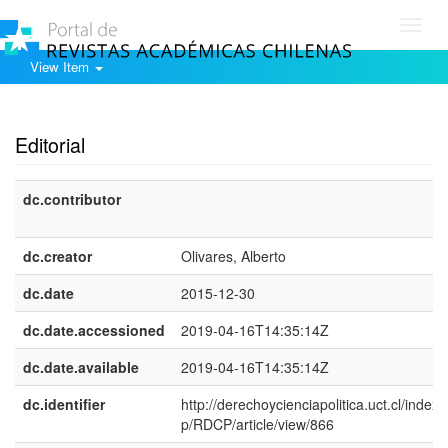
Toggl
navig
View Item
Show simple item record
Editorial
dc.contributor
dc.creator
Olivares, Alberto
dc.date
2015-12-30
dc.date.accessioned
2019-04-16T14:35:14Z
dc.date.available
2019-04-16T14:35:14Z
dc.identifier
http://derechoycienciapolitica.uct.cl/index.
p/RDCP/article/view/866