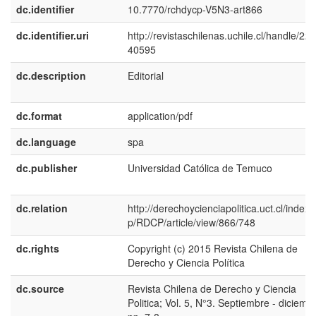
dc.identifier
10.7770/rchdycp-V5N3-art866
dc.identifier.uri
http://revistaschilenas.uchile.cl/handle/225
40595
dc.description
Editorial
dc.format
application/pdf
dc.language
spa
dc.publisher
Universidad Católica de Temuco
dc.relation
http://derechoycienciapolitica.uct.cl/index.
p/RDCP/article/view/866/748
dc.rights
Copyright (c) 2015 Revista Chilena de
Derecho y Ciencia Política
dc.source
Revista Chilena de Derecho y Ciencia
Politica; Vol. 5, N°3. Septiembre - diciemb