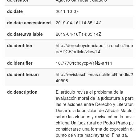
dc.date
2011-10-07
dc.date.accessioned
2019-04-16T14:35:14Z
dc.date.available
2019-04-16T14:35:14Z
dc.identifier
http://derechoycienciapolitica.uct.cl/index.
p/RDCP/article/view/14
dc.identifier
10.7770/rchdycp-V1N2-art14
dc.identifier.uri
http://revistaschilenas.uchile.cl/handle/225
40598
dc.description
El artículo revisa el problema de la
evaluación moral de la judicatura a partir 
las relaciones entre Derecho y Literatura.
Desarrolla la posición de Alisdair MacIntyr
sobre las virtudes y revisa cómo la novela
chilena Un juez rural de Pedro Prado pue
considerarse una forma de expresión del
punto de vista macintyriano. Finaliza,