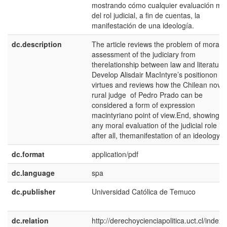
mostrando cómo cualquier evaluación mo
del rol judicial, a fin de cuentas, la
manifestación de una ideología.
dc.description
The article reviews the problem of moral
assessment of the judiciary from
therelationship between law and literature
Develop Alisdair MacIntyre’s positionon th
virtues and reviews how the Chilean nove
rural judge of Pedro Prado can be
considered a form of expression
macintyriano point of view.End, showing 
any moral evaluation of the judicial role is,
after all, themanifestation of an ideology.
dc.format
application/pdf
dc.language
spa
dc.publisher
Universidad Católica de Temuco
dc.relation
http://derechoycienciapolitica.uct.cl/index.