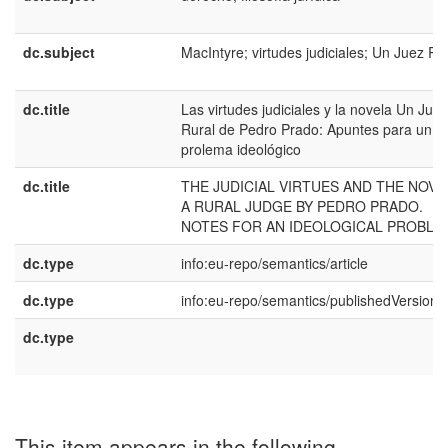
dc.subject
MacIntyre; virtudes judiciales; Un Juez Ru
dc.title
Las virtudes judiciales y la novela Un Juez
Rural de Pedro Prado: Apuntes para un
prolema ideológico
dc.title
THE JUDICIAL VIRTUES AND THE NOVE
A RURAL JUDGE BY PEDRO PRADO.
NOTES FOR AN IDEOLOGICAL PROBLE
dc.type
info:eu-repo/semantics/article
dc.type
info:eu-repo/semantics/publishedVersion
dc.type
This item appears in the following