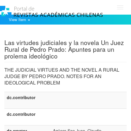
Toggl
navig
View Item
Show simple item record
Las virtudes judiciales y la novela Un Juez
Rural de Pedro Prado: Apuntes para un
prolema ideológico
THE JUDICIAL VIRTUES AND THE NOVEL A RURAL
JUDGE BY PEDRO PRADO. NOTES FOR AN
IDEOLOGICAL PROBLEM
dc.contributor
dc.contributor
dc.creator
Agüero San Juan, Claudio