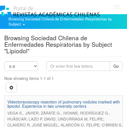
Toggl
navig
Browsing Sociedad Chilena de Enfermedades Respiratorias by
Subject
Browsing Sociedad Chilena de
Enfermedades Respiratorias by Subject
"Lipiodol"
Go
Now showing items 1-1 of 1
Videotoracoscopy resection of pulmonary nodules marked with
lipiodol. Experience in two university centers
VEGA S., JAVIER; ZÁRATE G., IVONNE; RODRÍGUEZ G.,
HUÁSCAR; LAZO P, DAVID; UNDURRAGA M, FELIPE;
CLAVERO R, JOSÉ MIGUEL; ALARCÓN O, FELIPE; O’BRIEN S,