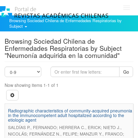
Toggl
navig
Browsing Sociedad Chilena de Enfermedades Respiratorias by
Subject
Browsing Sociedad Chilena de
Enfermedades Respiratorias by Subject
"Neumonía adquirida en la comunidad"
Go
Now showing items 1-1 of 1
Radiographic characteristics of community-acquired pneumonia
in the immunocompetent adult hospitalized according to the
etiologic agent
SALDÍAS P., FERNANDO; HERRERA C., ERICK; NIETO J.,
NICOLÁS; FERNÁNDEZ N., FELIPE; MANZUR Y., FRANCO;