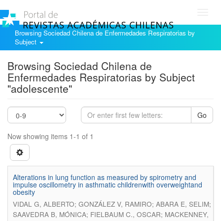
Toggl
navig
Browsing Sociedad Chilena de Enfermedades Respiratorias by
Subject
Browsing Sociedad Chilena de
Enfermedades Respiratorias by Subject
"adolescente"
Go
Now showing items 1-1 of 1
Alterations in lung function as measured by spirometry and
impulse oscillometry in asthmatic childrenwith overweightand
obesity
VIDAL G, ALBERTO; GONZÁLEZ V, RAMIRO; ABARA E, SELIM;
SAAVEDRA B, MÓNICA; FIELBAUM C., OSCAR; MACKENNEY,