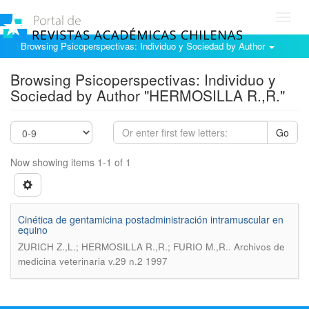
Toggl
navig
Browsing Psicoperspectivas: Individuo y Sociedad by Author
Browsing Psicoperspectivas: Individuo y
Sociedad by Author "HERMOSILLA R.,R."
Go
Now showing items 1-1 of 1
Cinética de gentamicina postadministración intramuscular en
equino
.
ZURICH Z.,L.; HERMOSILLA R.,R.; FURIO M.,R.
Archivos de
medicina veterinaria v.29 n.2 1997