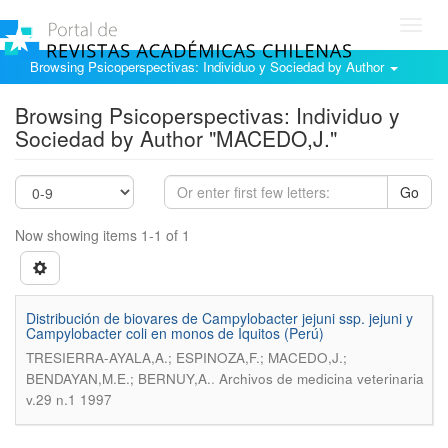
Toggl
navig
Browsing Psicoperspectivas: Individuo y Sociedad by Author
Browsing Psicoperspectivas: Individuo y
Sociedad by Author "MACEDO,J."
Go
Now showing items 1-1 of 1
Distribución de biovares de Campylobacter jejuni ssp. jejuni y
Campylobacter coli en monos de Iquitos (Perú)
TRESIERRA-AYALA,A.; ESPINOZA,F.; MACEDO,J.;
.
BENDAYAN,M.E.; BERNUY,A.
Archivos de medicina veterinaria
v.29 n.1 1997