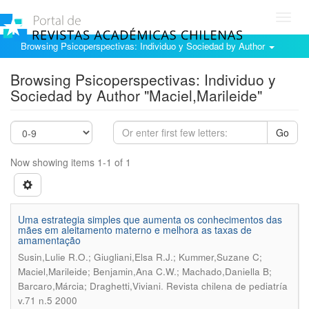
Toggl
navig
Browsing Psicoperspectivas: Individuo y Sociedad by Author
Browsing Psicoperspectivas: Individuo y
Sociedad by Author "Maciel,Marileide"
Go
Now showing items 1-1 of 1
Uma estrategia simples que aumenta os conhecimentos das
mães em aleitamento materno e melhora as taxas de
amamentação
Susin,Lulie R.O.; Giugliani,Elsa R.J.; Kummer,Suzane C;
Maciel,Marileide; Benjamin,Ana C.W.; Machado,Daniella B;
.
Barcaro,Márcia; Draghetti,Viviani
Revista chilena de pediatría
v.71 n.5 2000