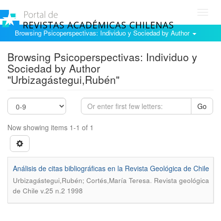
Toggl
navig
Browsing Psicoperspectivas: Individuo y Sociedad by Author
Browsing Psicoperspectivas: Individuo y
Sociedad by Author
"Urbizagástegui,Rubén"
Go
Now showing items 1-1 of 1
Análisis de citas bibliográficas en la Revista Geológica de Chile
.
Urbizagástegui,Rubén; Cortés,María Teresa
Revista geológica
de Chile v.25 n.2 1998