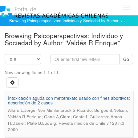
Toggl
navig
Browsing Psicoperspectivas: Individuo y Sociedad by Author
Browsing Psicoperspectivas: Individuo y
Sociedad by Author "Valdés R,Enrique"
Go
Now showing items 1-1 of 1
Intoxicación aguda con metotrexato usado con fines abortivos:
descripción de 2 casos
Alfaro L,Jorge; Von Mühlenbrock S,Ricardo; Burgos S,Nelson;
Valdés R,Enrique; Gana A,Clara; Conte L,Guillermo; Araos
.
H,Daniel; Plate B,Ludwig
Revista médica de Chile v.128 n.3
2000