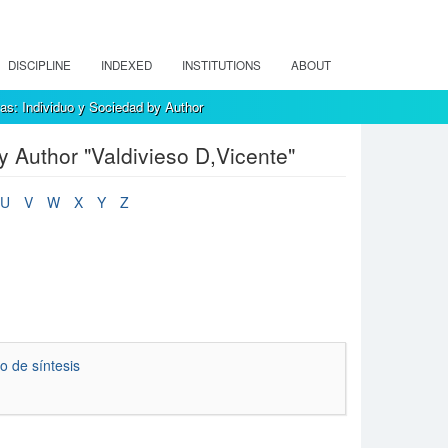
DISCIPLINE
INDEXED
INSTITUTIONS
ABOUT
as: Individuo y Sociedad by Author
 Author "Valdivieso D,Vicente"
U
V
W
X
Y
Z
o de síntesis