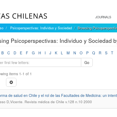
JOURNALS
íso
Psicoperspectivas: Individuo y Sociedad
Browsing Psicoperspectiv
ing Psicoperspectivas: Individuo y Sociedad by
B
C
D
E
F
G
H
I
J
K
L
M
N
O
P
Q
R
S
T
Go
wing items 1-1 of 1
orma de salud en Chile y el rol de las Facultades de Medicina: un intent
.
ieso D,Vicente
Revista médica de Chile v.128 n.10 2000