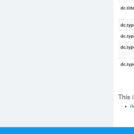
dc.titl
dc.typ
dc.typ
dc.typ
dc.typ
This 
R
Show si