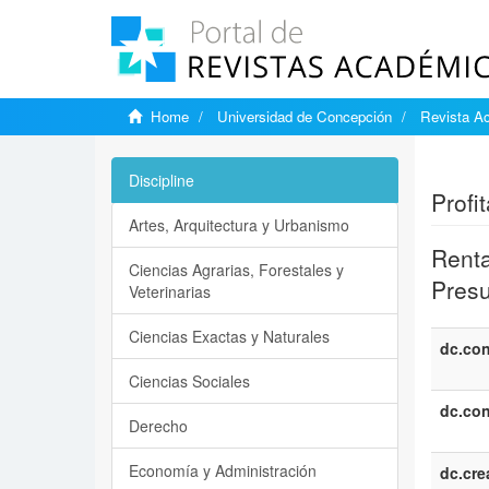
Home
Universidad de Concepción
Revista A
Show si
Discipline
Profi
Artes, Arquitectura y Urbanismo
Renta
Ciencias Agrarias, Forestales y
Presu
Veterinarias
Ciencias Exactas y Naturales
dc.con
Ciencias Sociales
dc.con
Derecho
Economía y Administración
dc.cre