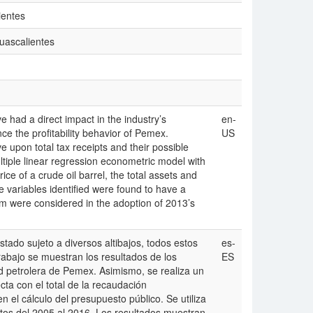
ientes
uascalientes
e had a direct impact in the industry’s
en-
ence the profitability behavior of Pemex.
US
ve upon total tax receipts and their possible
ultiple linear regression econometric model with
ce of a crude oil barrel, the total assets and
e variables identified were found to have a
 were considered in the adoption of 2013’s
tado sujeto a diversos altibajos, todos estos
es-
trabajo se muestran los resultados de los
ES
ad petrolera de Pemex. Asimismo, se realiza un
ta con el total de la recaudación
n el cálculo del presupuesto público. Se utiliza
tos del 2005 al 2016. Los resultados muestran