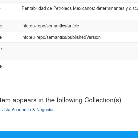
e
Rentabilidad de Petróleos Mexicanos: determinantes y disc
e
info:eu-repo/semantics/article
e
info:eu-repo/semantics/publishedVersion
e
e
item appears in the following Collection(s)
evista Academia & Negocios
mple item record