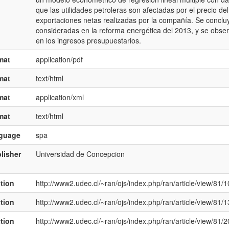
que las utilidades petroleras son afectadas por el precio del 
exportaciones netas realizadas por la compañía. Se conclu
consideradas en la reforma energética del 2013, y se obs
en los ingresos presupuestarios.
mat
application/pdf
mat
text/html
mat
application/xml
mat
text/html
nguage
spa
lisher
Universidad de Concepcion
ation
http://www2.udec.cl/~ran/ojs/index.php/ran/article/view/81/1
ation
http://www2.udec.cl/~ran/ojs/index.php/ran/article/view/81/1
ation
http://www2.udec.cl/~ran/ojs/index.php/ran/article/view/81/2