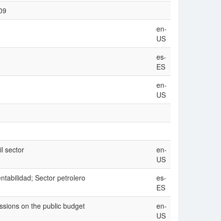
09
en-
US
es-
ES
en-
US
l sector
en-
US
ntabilidad; Sector petrolero
es-
ES
ussions on the public budget
en-
US