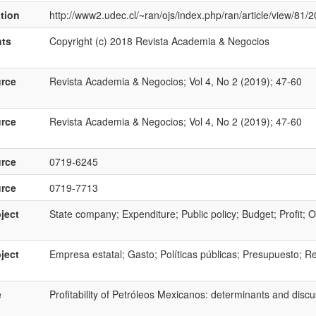
ation
http://www2.udec.cl/~ran/ojs/index.php/ran/article/view/81/2
hts
Copyright (c) 2018 Revista Academia & Negocios
rce
Revista Academia & Negocios; Vol 4, No 2 (2019); 47-60
rce
Revista Academia & Negocios; Vol 4, No 2 (2019); 47-60
rce
0719-6245
rce
0719-7713
ject
State company; Expenditure; Public policy; Budget; Profit; Oi
ject
Empresa estatal; Gasto; Políticas públicas; Presupuesto; Re
e
Profitability of Petróleos Mexicanos: determinants and disc