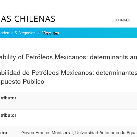
JOURNALS
cademia & Negocios
View Item
mple item record
tability of Petróleos Mexicanos: determinants a
bilidad de Petróleos Mexicanos: determinantes
puesto Público
tributor
tributor
ator
Govea Franco, Montserrat; Universidad Autónoma de Aguas