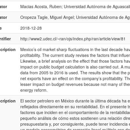
ator
Macias Acosta, Ruben; Universidad Autónoma de Aguascal
ator
Oropeza Tagle, Miguel Angel; Universidad Autónoma de Ag
e
2018-12-28
tifier
http://www2.udec.cl/~ran/ojs/index.php/ran/article/view/81
cription
Mexico’s oil market sharp fluctuations in the last decade hav
profitability. The current study revises the factors that influ
Likewise, a brief analysis on the effect that those factors ha
impact on public budget calculation is also carried out. A m
data from 2005 to 2016 is used. The results show that the pri
net exports have an effect on the company’s profitability. Th
lesser impact on budget revenues because not many of them
energy reform.
cription
El sector petrolero en México durante la última década ha es
reflejados directamente en su rentabilidad. En el presente 
factores que inciden en el comportamiento de la rentabilid
pequeño análisis de cómo estos sostienen una relación direc
presupuestaria y, por consiguiente, puede tener incidencia e
un modelo econométrico de regresión lineal múltiple con da