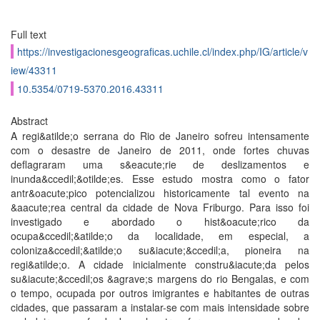
Full text
https://investigacionesgeograficas.uchile.cl/index.php/IG/article/v
iew/43311
10.5354/0719-5370.2016.43311
Abstract
A regi&atilde;o serrana do Rio de Janeiro sofreu intensamente
com o desastre de Janeiro de 2011, onde fortes chuvas
deflagraram uma s&eacute;rie de deslizamentos e
inunda&ccedil;&otilde;es. Esse estudo mostra como o fator
antr&oacute;pico potencializou historicamente tal evento na
&aacute;rea central da cidade de Nova Friburgo. Para isso foi
investigado e abordado o hist&oacute;rico da
ocupa&ccedil;&atilde;o da localidade, em especial, a
coloniza&ccedil;&atilde;o su&iacute;&ccedil;a, pioneira na
regi&atilde;o. A cidade inicialmente constru&iacute;da pelos
su&iacute;&ccedil;os &agrave;s margens do rio Bengalas, e com
o tempo, ocupada por outros imigrantes e habitantes de outras
cidades, que passaram a instalar-se com mais intensidade sobre