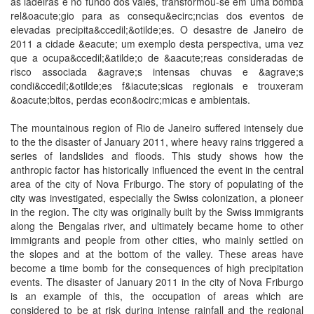
as ladeiras e no fundo dos vales, transformou-se em uma bomba
rel&oacute;gio para as consequ&ecirc;ncias dos eventos de
elevadas precipita&ccedil;&otilde;es. O desastre de Janeiro de
2011 a cidade &eacute; um exemplo desta perspectiva, uma vez
que a ocupa&ccedil;&atilde;o de &aacute;reas consideradas de
risco associada &agrave;s intensas chuvas e &agrave;s
condi&ccedil;&otilde;es f&iacute;sicas regionais e trouxeram
&oacute;bitos, perdas econ&ocirc;micas e ambientais.
The mountainous region of Rio de Janeiro suffered intensely due
to the the disaster of January 2011, where heavy rains triggered a
series of landslides and floods. This study shows how the
anthropic factor has historically influenced the event in the central
area of the city of Nova Friburgo. The story of populating of the
city was investigated, especially the Swiss colonization, a pioneer
in the region. The city was originally built by the Swiss immigrants
along the Bengalas river, and ultimately became home to other
immigrants and people from other cities, who mainly settled on
the slopes and at the bottom of the valley. These areas have
become a time bomb for the consequences of high precipitation
events. The disaster of January 2011 in the city of Nova Friburgo
is an example of this, the occupation of areas which are
considered to be at risk during intense rainfall and the regional