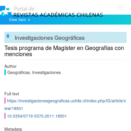
Toggl
navig
View Item
Investigaciones Geográficas
Tesis programa de Magíster en Geografías con
menciones
Author
Geográficas, Investigaciones
Full text
https://investigacionesgeograficas.uchile.cl/index.php/IG/article/v
iew/18501
10.5354/0719-5370.2011.18501
Metadata