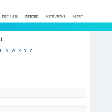
DISCIPLINE
INDEXED
INSTITUTIONS
ABOUT
t
U
V
W
X
Y
Z