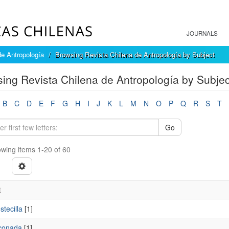
JOURNALS
de Antropología
Browsing Revista Chilena de Antropología by Subject
ing Revista Chilena de Antropología by Subjec
B
C
D
E
F
G
H
I
J
K
L
M
N
O
P
Q
R
S
T
Go
wing items 1-20 of 60
t
tecilla
[1]
conada
[1]