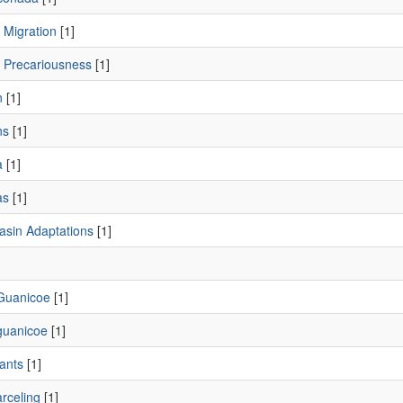
 Migration
[1]
 Precariousness
[1]
n
[1]
ns
[1]
a
[1]
as
[1]
asin Adaptations
[1]
]
Guanicoe
[1]
uanicoe
[1]
ants
[1]
rceling
[1]