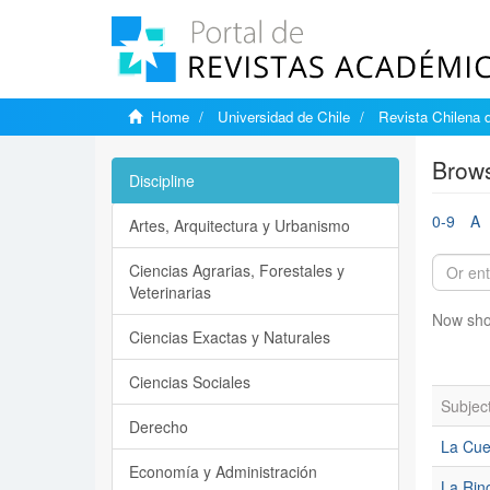
Home
Universidad de Chile
Revista Chilena 
Brows
Discipline
0-9
A
Artes, Arquitectura y Urbanismo
Ciencias Agrarias, Forestales y
Veterinarias
Now sho
Ciencias Exactas y Naturales
Ciencias Sociales
Subjec
Derecho
La Cues
Economía y Administración
La Rin