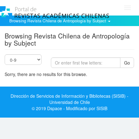
Toggl
navig
Browsing Revista Chilena de Antropología by Subject
Browsing Revista Chilena de Antropología
by Subject
Go
Sorry, there are no results for this browse.
Dirección de Servicios de Información y Bibliotecas (SISIB) -
Universidad de Chile
© 2019 Dspace - Modificado por SISIB