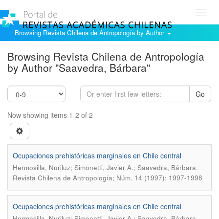
Toggl
navig
Browsing Revista Chilena de Antropología by Author
Browsing Revista Chilena de Antropología
by Author "Saavedra, Bárbara"
Go
Now showing items 1-2 of 2
Ocupaciones prehistóricas marginales en Chile central
.
Hermosilla, Nuriluz; Simonetti, Javier A.; Saavedra, Bárbara
Revista Chilena de Antropología; Núm. 14 (1997): 1997-1998
Ocupaciones prehistóricas marginales en Chile central
.
Hermosilla, Nuriluz; Simonetti, Javier A.; Saavedra, Bárbara