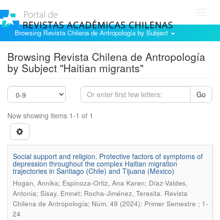
Toggl
navig
Browsing Revista Chilena de Antropología by Subject
Browsing Revista Chilena de Antropología
by Subject "Haitian migrants"
Go
Now showing items 1-1 of 1
Social support and religion. Protective factors of symptoms of
depression throughout the complex Haitian migration
trajectories in Santiago (Chile) and Tijuana (Mexico)
Hogan, Annika; Espinoza-Ortiz, Ana Karen; Díaz-Valdes,
.
Antonia; Sisay, Emnet; Rocha-Jiménez, Teresita
Revista
Chilena de Antropología; Núm. 49 (2024): Primer Semestre ; 1-
24