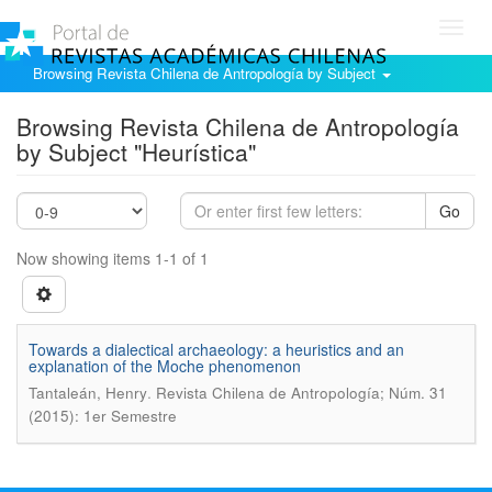
Toggl
navig
Browsing Revista Chilena de Antropología by Subject
Browsing Revista Chilena de Antropología
by Subject "Heurística"
Go
Now showing items 1-1 of 1
Towards a dialectical archaeology: a heuristics and an
explanation of the Moche phenomenon
.
Tantaleán, Henry
Revista Chilena de Antropología; Núm. 31
(2015): 1er Semestre