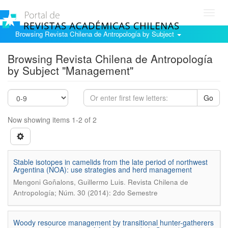
Toggl
navig
Browsing Revista Chilena de Antropología by Subject
Browsing Revista Chilena de Antropología
by Subject "Management"
Go
Now showing items 1-2 of 2
Stable isotopes in camelids from the late period of northwest
Argentina (NOA): use strategies and herd management
.
Mengoni Goñalons, Guillermo Luis
Revista Chilena de
Antropología; Núm. 30 (2014): 2do Semestre
Woody resource management by transitional hunter-gatherers